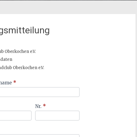
gsmitteilung
b Oberkochen e.V.
sdaten
dclub Oberkochen e.V.
hname
*
Nr.
*