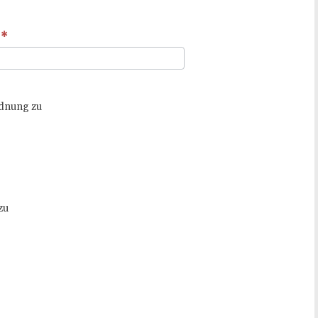
k
*
rdnung zu
zu