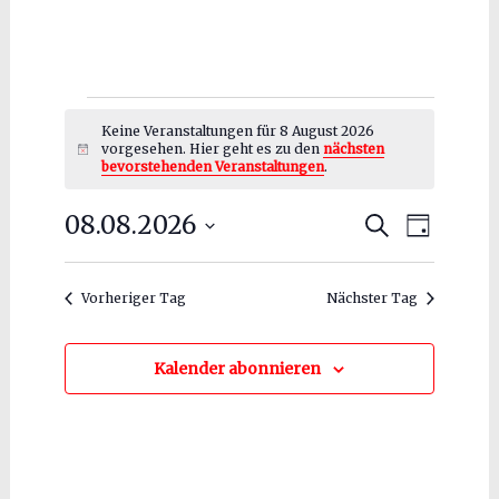
Veranstaltungen
Keine Veranstaltungen für 8 August 2026
für
vorgesehen. Hier geht es zu den
nächsten
Hinweis
bevorstehenden Veranstaltungen
.
8
Veranstal
08.08.2026
Verans
Suche
August
Tag
Datum
Ansich
Suche
2026
wählen.
Naviga
und
Vorheriger Tag
Nächster Tag
Ansichten
Kalender abonnieren
Navigatio