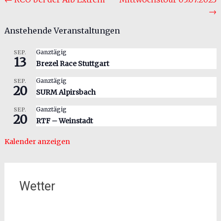
Beitragsnavigation
→
Anstehende Veranstaltungen
Ganztägig
SEP.
13
Brezel Race Stuttgart
Ganztägig
SEP.
20
SURM Alpirsbach
Ganztägig
SEP.
20
RTF – Weinstadt
Kalender anzeigen
Wetter