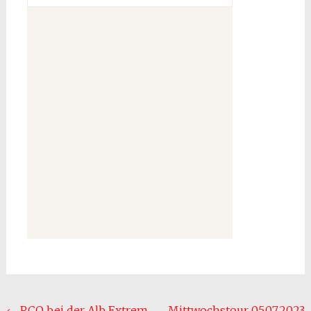
Straßenflitzer Portal
←
RCO bei der Alb Extrem
Mittwochstour 05.07.2023