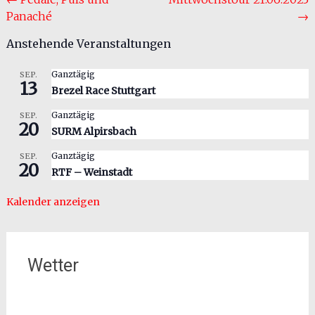
Beitragsnavigation
Panaché
→
Anstehende Veranstaltungen
Ganztägig
SEP.
13
Brezel Race Stuttgart
Ganztägig
SEP.
20
SURM Alpirsbach
Ganztägig
SEP.
20
RTF – Weinstadt
Kalender anzeigen
Wetter