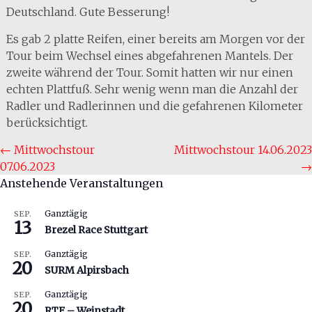
Deutschland. Gute Besserung!
Es gab 2 platte Reifen, einer bereits am Morgen vor der
Tour beim Wechsel eines abgefahrenen Mantels. Der
zweite während der Tour. Somit hatten wir nur einen
echten Plattfuß. Sehr wenig wenn man die Anzahl der
Radler und Radlerinnen und die gefahrenen Kilometer
berücksichtigt.
Beitragsnavigation
Rennradler Portal
,
Startseite
←
Mittwochstour
Mittwochstour 14.06.2023
07.06.2023
→
Anstehende Veranstaltungen
Ganztägig
SEP.
13
Brezel Race Stuttgart
Ganztägig
SEP.
20
SURM Alpirsbach
Ganztägig
SEP.
20
RTF – Weinstadt